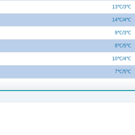
13℃/3℃
14℃/4℃
9℃/3℃
8℃/5℃
10℃/4℃
7℃/5℃