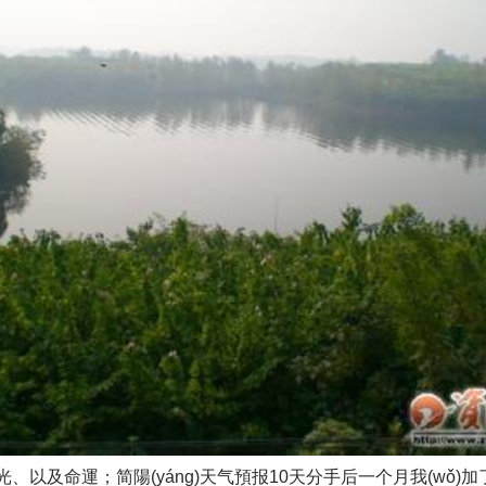
光、以及命運；简陽(yáng)天气預报10天分手后一个月我(wǒ)