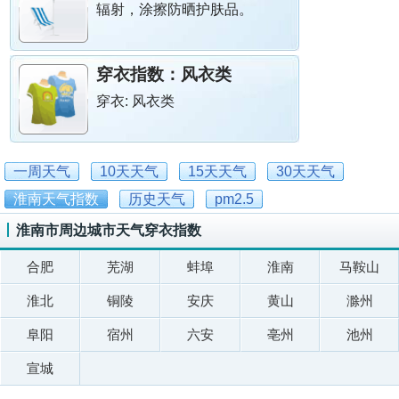
辐射，涂擦防晒护肤品。
穿衣指数：
风衣类
穿衣: 风衣类
一周天气
10天天气
15天天气
30天天气
淮南天气指数
历史天气
pm2.5
淮南市周边城市天气穿衣指数
合肥
芜湖
蚌埠
淮南
马鞍山
淮北
铜陵
安庆
黄山
滁州
阜阳
宿州
六安
亳州
池州
宣城