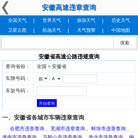
安徽高速违章查询
全国天气
世界天气
旅游天气
历史天气
卫星云图
机场天气
天气预警
中国地图
安徽省高速公路违规查询
查询省份：
全国 > 安徽省
车牌号码：
车架号码：
一、安徽省各城市车辆违章查询
合肥市违章查询
、
芜湖市违章查询
、
蚌埠市违章查询
、
淮南市违章查询
、
马鞍山市违章查询
、
淮北市违章查询
、
铜