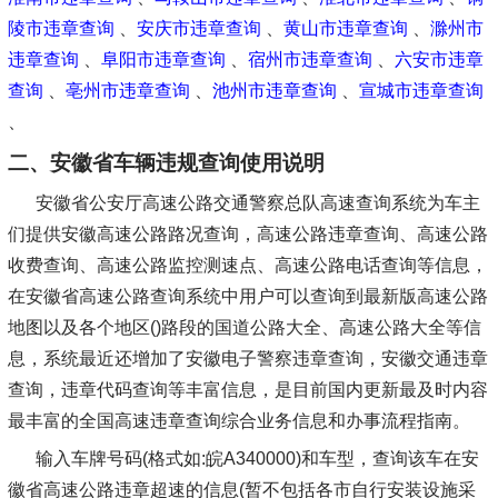
陵市违章查询
、
安庆市违章查询
、
黄山市违章查询
、
滁州市
违章查询
、
阜阳市违章查询
、
宿州市违章查询
、
六安市违章
查询
、
亳州市违章查询
、
池州市违章查询
、
宣城市违章查询
、
二、安徽省车辆违规查询使用说明
安徽省公安厅高速公路交通警察总队高速查询系统为车主
们提供安徽高速公路路况查询，高速公路违章查询、高速公路
收费查询、高速公路监控测速点、高速公路电话查询等信息，
在安徽省高速公路查询系统中用户可以查询到最新版高速公路
地图以及各个地区()路段的国道公路大全、高速公路大全等信
息，系统最近还增加了安徽电子警察违章查询，安徽交通违章
查询，违章代码查询等丰富信息，是目前国内更新最及时内容
最丰富的全国高速违章查询综合业务信息和办事流程指南。
输入车牌号码(格式如:皖A340000)和车型，查询该车在安
徽省高速公路违章超速的信息(暂不包括各市自行安装设施采